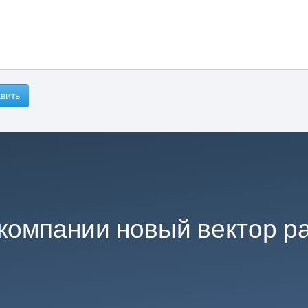
вить
компании новый вектор р