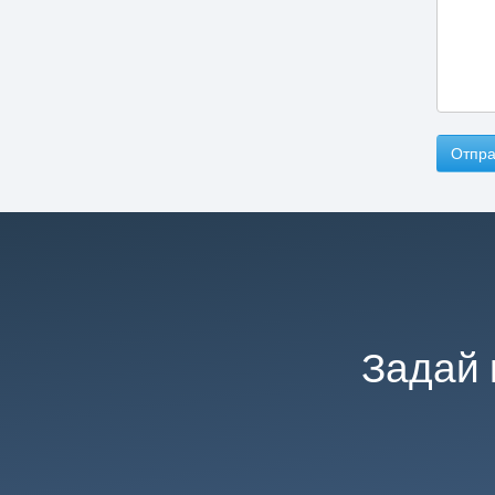
Отпра
Задай 